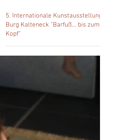
5. Internationale Kunstausstellung
Burg Kalteneck "Barfuß... bis zum
Kopf"